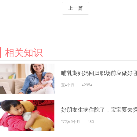
上一篇
相关知识
哺乳期妈妈回归职场前应做好
宝4个月 42954
好朋友生病住院了，宝宝要去
宝2岁9个月 480