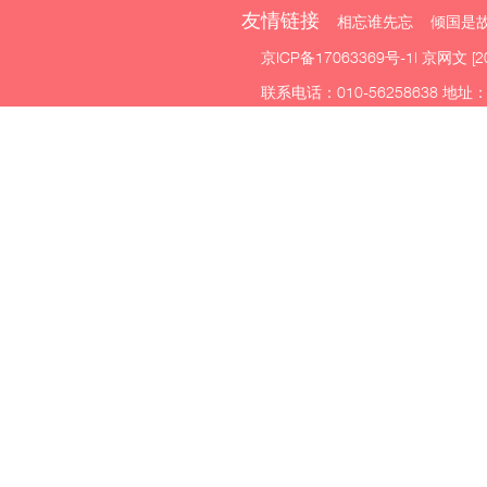
友情链接
相忘谁先忘 倾国是故
京ICP备17063369号-1
| 京网文 [2
联系电话：010-56258638 