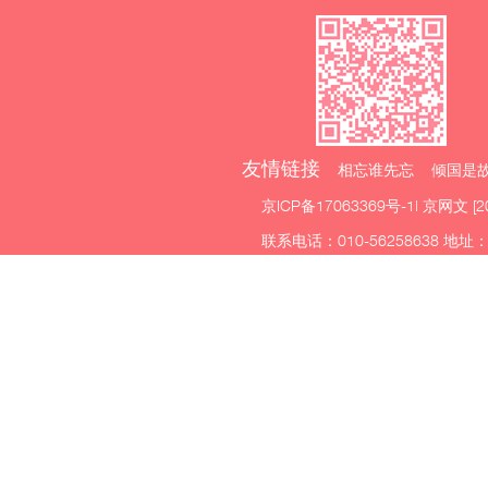
友情链接
相忘谁先忘 倾国是故
京ICP备17063369号-1
| 京网文 [2
联系电话：010-56258638 