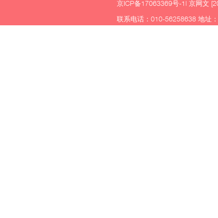
京ICP备17063369号-1
| 京网文 [2
联系电话：010-56258638 