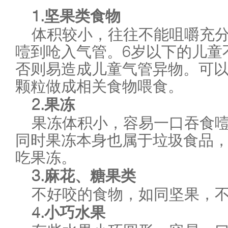
1.
坚果类食物
体积较小，往往不能咀嚼充
噎到呛入气管。
6
岁以下的儿童
否则易造成儿童气管异物。可
颗粒做成相关食物喂食。
2.
果冻
果冻体积小，容易一口吞食
同时果冻本身也属于垃圾食品
吃果冻。
3.
麻花、糖果类
不好咬的食物，如同坚果，
4.
小巧水果