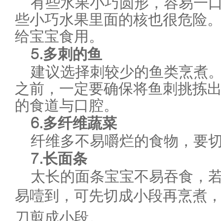
有些水果小巧圆形，容易一
些小巧水果里面的核也很危险
给宝宝食用。
5.
多刺的鱼
建议选择刺较少的鱼类烹煮
之前，一定要确保将鱼刺挑拣
的食道与口腔。
6.
多纤维蔬菜
纤维多不易嚼烂的食物，要
7.
长面条
太长的面条宝宝不易吞食，
易噎到，可先切成小段再烹煮
刀剪成小段。