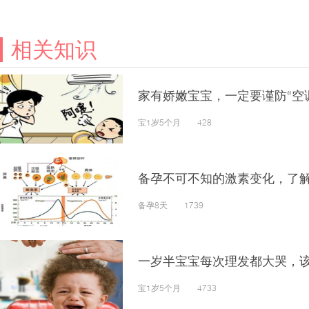
相关知识
家有娇嫩宝宝，一定要谨防“空
宝1岁5个月 428
备孕不可不知的激素变化，了
备孕8天 1739
一岁半宝宝每次理发都大哭，
宝1岁5个月 4733