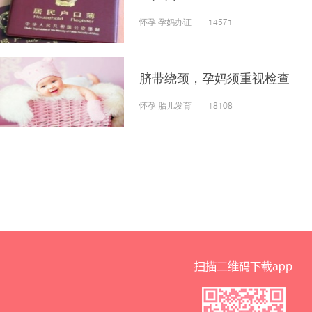
怀孕 孕妈办证 14571
脐带绕颈，孕妈须重视检查
怀孕 胎儿发育 18108