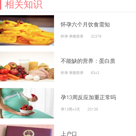
相关知识
怀孕六个月饮食需知
怀孕 孕期营养 32379
不能缺的营养：蛋白质
怀孕 孕期营养 8343
孕13周反应加重正常吗
孕13周+3天 20139
上户口