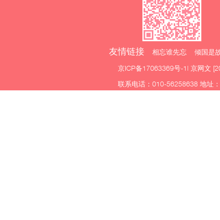
友情链接
相忘谁先忘 倾国是故
京ICP备17063369号-1
| 京网文 [2
联系电话：010-56258638 