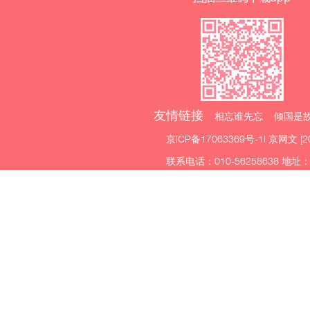
友情链接
相忘谁先忘 倾国是故
京ICP备17063369号-1
| 京网文 [2
联系电话：010-56258638 