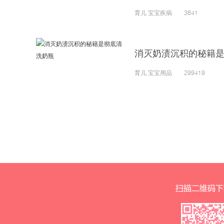
育儿 宝宝疾病 3641
消灭奶渍沉积的秘籍
育儿 宝宝用品 299419