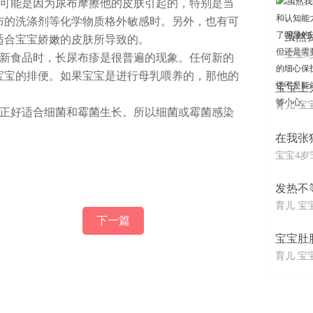
也可能是因为尿布摩擦他的皮肤引起的，特别是当
布的洗涤剂等化学物质格外敏感时。另外，也有可
虽然
适合宝宝娇嫩的皮肤所导致的。
宝宝3
种新食品时，长尿布疹是很普遍的现象。任何新的
宝宝的排便。如果宝宝是进行母乳喂养的，那他的
宝宝上
育儿 宝
，正好适合细菌和霉菌生长。所以细菌或霉菌感染
在我张
宝宝4岁
发热不
育儿 宝
下一篇
宝宝肚
育儿 宝