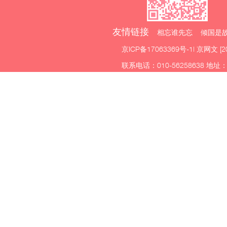
友情链接
相忘谁先忘 倾国是故
京ICP备17063369号-1
| 京网文 [2
联系电话：010-56258638 