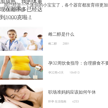
我已经是一个迷你的小宝宝了，各个器官都发育得更加
1000克啦！
孕27周+0天 9754
雌二醇是什么
雌二醇 2881
孕32周饮食指导：合理膳食不
孕32周+0天 194613
职场准妈妈应该如何午休
怀孕 生活指南 4253