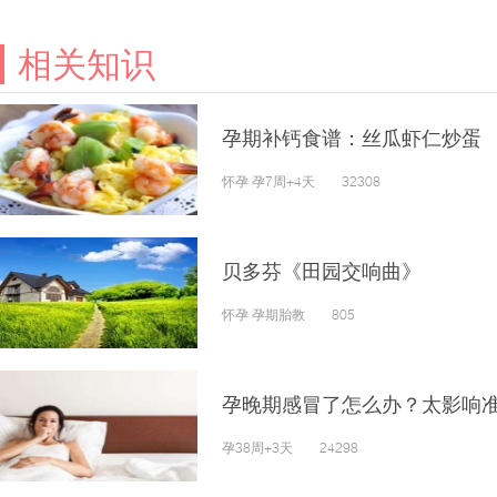
相关知识
孕期补钙食谱：丝瓜虾仁炒蛋
怀孕 孕7周+4天 32308
贝多芬《田园交响曲》
怀孕 孕期胎教 805
孕晚期感冒了怎么办？太影响
孕38周+3天 24298