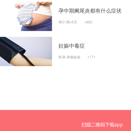
孕中期阑尾炎都有什么症状
孕21周+6天 4885
妊娠中毒症
怀孕 孕期疾病 1771