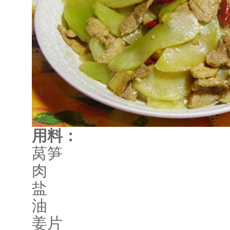
用料：
莴笋
肉
盐
油
姜片