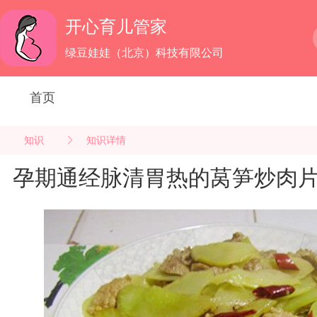
开心育儿管家
绿豆娃娃（北京）科技有限公司
首页
知识
知识详情
孕期通经脉清胃热的莴笋炒肉