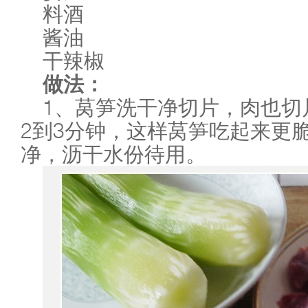
料酒
酱油
干辣椒
做法：
1、莴笋洗干净切片，肉也切
2到3分钟，这样莴笋吃起来更
净，沥干水份待用。