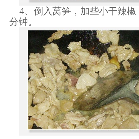
4、倒入莴笋，加些小干辣椒
分钟。