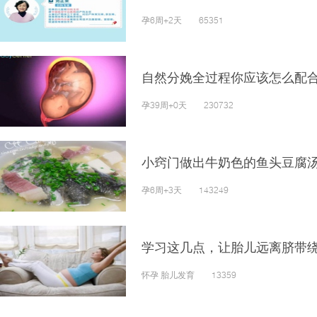
孕6周+2天 65351
自然分娩全过程你应该怎么配
孕39周+0天 230732
小窍门做出牛奶色的鱼头豆腐
孕6周+3天 143249
学习这几点，让胎儿远离脐带
怀孕 胎儿发育 13359