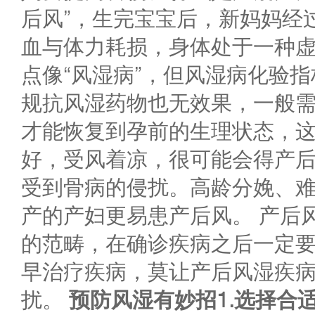
后风”，生完宝宝后，新妈妈经
血与体力耗损，身体处于一种
点像“风湿病”，但风湿病化验
规抗风湿药物也无效果，一般
才能恢复到孕前的生理状态，
好，受风着凉，很可能会得产
受到骨病的侵扰。高龄分娩、
产的产妇更易患产后风。 产后
的范畴，在确诊疾病之后一定
早治疗疾病，莫让产后风湿疾
扰。
预防风湿有妙招
1.选择合