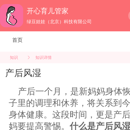
开心育儿管家
绿豆娃娃（北京）科技有限公司
首页
知识
知识详情
产后风湿
产后一个月，是新妈妈身体
子里的调理和休养，将关系到
身体健康。这段时间，更是产
妈要提高警惕。
什么是产后风