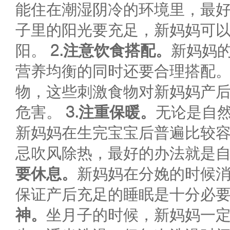
能住在潮湿阴冷的环境里，最
子里的阳光要充足，新妈妈可
阳。
2.注意饮食搭配。
新妈妈
营养均衡的同时还要合理搭配
物，这些刺激食物对新妈妈产
危害。
3.注重保暖。
无论是自
新妈妈在生完宝宝后普遍比较
忌吹风除热，最好的办法就是
要休息。
新妈妈在分娩的时候
保证产后充足的睡眠是十分必
神。
坐月子的时候，新妈妈一