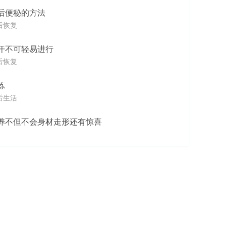
后便秘的方法
后恢复
汗不可轻易进行
后恢复
炼
后生活
养不但不会身材走形还有惊喜