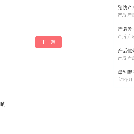
预防产
产后 产
产后发
产后 产
下一篇
产后锻
产后 产
母乳喂
宝1个月
影响