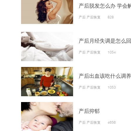
产后脱发怎么办 学会
产后 产后恢复 828
产后月经失调是怎么
产后 产后恢复 1054
产后出血该吃什么调
产后 产后恢复 1053
产后抑郁
产后 产后恢复 4656