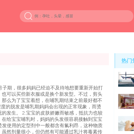
热门
月子期，很多妈妈已经迫不及待地想要重新开始打
，也可以买些新衣服或是换个新发型。不过，剪头
，那么为了宝宝着想，在哺乳期结束之前最好都不
程度的脱发是哺乳期妈妈会出现的正常现象，而烫
的发生。 2.宝宝的皮肤娇嫩而敏感，抵抗力也较
，在给宝宝哺乳时，妈妈的头发很容易接触到宝宝
.烫发使用的定型剂中一般都含有氟利昂，这种物质
。虽然剂量很小，但仍然有可能通过乳汁将毒素传