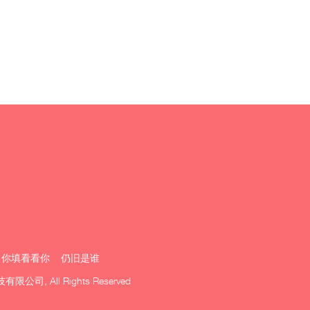
你填看看你 仍旧是谁
有限公司, All Rights Reserved