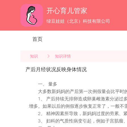
开心育儿管家
绿豆娃娃（北京）科技有限公司
首页
知识
知识详情
产后月经状况反映身体情况
一、 量多
大多数新妈妈的产后第一次例假量会比平时
1、 产后持续无排卵造成卵巢雌激素分泌过
增多。如果以后的例假逐步恢复正常了，一般不
2、 精神因素所导致，新妈妈过度的劳累、
3、 妇科的气质性病变引起，例如子宫肌瘤