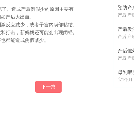
预防产
完了。造成产后例假少的原因主要有：
产后 产
例如产后大出血。
刺激反应减少，或者子宫内膜部粘结。
产后发
激和打击，新妈妈还可能会出现闭经。
产后 产
等也都能造成例假减少。
产后锻
产后 产
母乳喂
宝1个月
下一篇