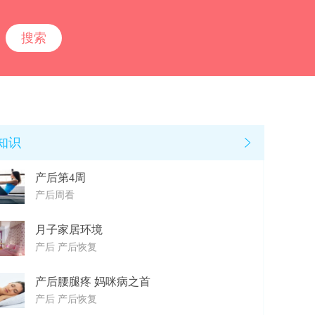
知识
产后第4周
产后周看
月子家居环境
产后 产后恢复
产后腰腿疼 妈咪病之首
产后 产后恢复