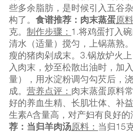
些多余脂肪，是时候引入五谷
构了。
食谱推荐：肉末蒸蛋
原
克。
制作步骤：
1.将鸡蛋打入
清水（适量）搅匀，上锅蒸熟。
瘦的猪肉剁成末。3.锅放炉火
入肉末，炒至松散出油时，加
量），用水淀粉调匀勾芡后，
成。
营养点评：
肉末蒸蛋原料
好的养血生精、长肌壮体、补
生素A含量高，对产妇有良好的
荐：当归羊肉汤
原料：
当归15